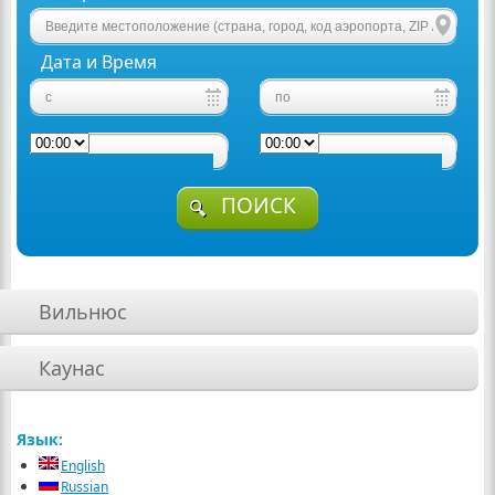
Дата и Время
ПОИСК
Вильнюс
Каунас
Язык:
English
Russian