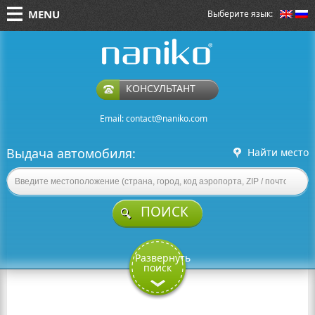
MENU
Выберите язык:
naniko rent a car
КОНСУЛЬТАНТ
Email:
contact@naniko.com
Выдача автомобиля:
Найти место
ПОИСК
Развернуть
поиск