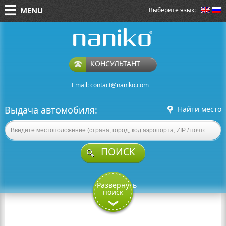
MENU
Выберите язык:
naniko rent a car
КОНСУЛЬТАНТ
Email:
contact@naniko.com
Выдача автомобиля:
Найти место
ПОИСК
Развернуть
поиск