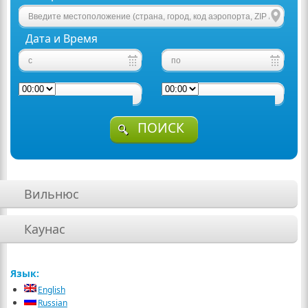
Дата и Время
ПОИСК
Вильнюс
Каунас
Язык:
English
Russian